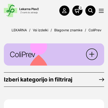
0
LEKARNA
/
Vsi izdelki
/
Blagovne znamke
/
ColiPrev
ColiPrev
Prehransko dopolnilo
ColiPrev
z encimom
laktaza v obliki peroralnih kapljic.
Izberi kategorijo in filtriraj
Kapljice, ki dojenčkom pomagajo prebaviti
mleko. Za uporabo od rojstva naprej.
Proizvajalec:
Celsis Farmaceutica, Avenida
Tomás Ribeiro, 43, Eficício Neopark,