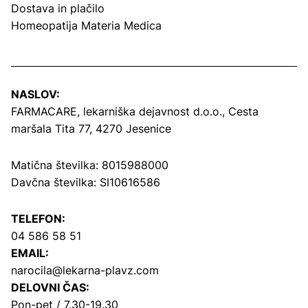
Dostava in plačilo
Homeopatija Materia Medica
NASLOV:
FARMACARE, lekarniška dejavnost d.o.o.,
Cesta
maršala Tita 77, 4270 Jesenice
Matična številka: 8015988000
Davčna številka: SI10616586
TELEFON:
04 586 58 51
EMAIL:
narocila@lekarna-plavz.com
DELOVNI ČAS:
Pon-pet / 7.30-19.30