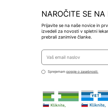
Alfavet
Alga Maris
NAROČITE SE NA
Algea
Algena
Prijavite se na naše novice in pr
Alhydran
izvedeli za novosti v spletni lekar
Alkaloid
prebrali zanimive članke.
Allergan
Allergika
Naročite se na novice
Allergodil
Allgaier
Email naslov
Allpresan
Pogoji zasebnosti
Sprejemam
pogoje o zasebnosti.
Almadea
Almapharm
AloeDent
Alter
Heideschäfer
Amos Vital