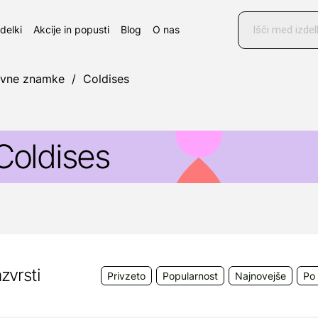
Products
search
zdelki
Akcije in popusti
Blog
O nas
ovne znamke
/
Coldises
Coldises
edicinski pripomoček
Coldises
se uporablja za prev
dravljenje izsušene ali krastave nosne sluznice. Razpr
luznico.
roizvajalec:
Sigmapharm Arzneimittel GmbH 1200 Wien
zvrsti
Privzeto
Popularnost
Najnovejše
Po 
obavitelj:
Oktal Pharma d.o.o., Pot k sejmišču 26A, 1
lovenija, e-mail: info@oktal-pharma.si