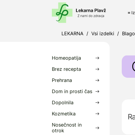
≡ I
LEKARNA
/
Vsi izdelki
/
Blag
Homeopatija
Brez recepta
Prehrana
M
Dom in prosti čas
z
s
Dopolnila
P
Kozmetika
Ra
Nosečnost in
D
otrok
S