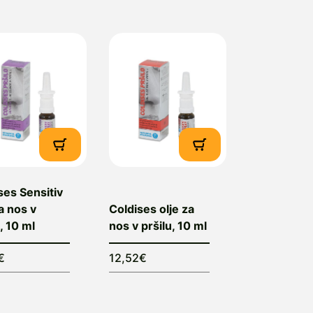
ses Sensitiv
za nos v
Coldises olje za
, 10 ml
nos v pršilu, 10 ml
€
12,52€