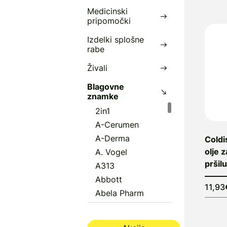
Medicinski
pripomočki
Izdelki splošne
rabe
Živali
Blagovne
znamke
2in1
A-Cerumen
A-Derma
Coldi
olje 
A. Vogel
pršilu
A313
Abbott
11,93
Abela Pharm
Abena
Aboca