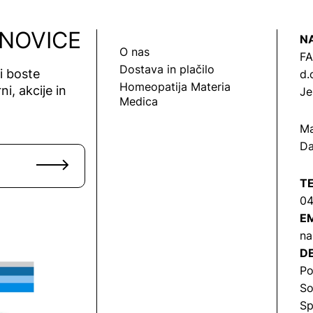
 NOVICE
N
O nas
FA
Dostava in plačilo
vi boste
d.
Homeopatija Materia
ni, akcije in
Je
Medica
Ma
Da
T
04
EM
na
DE
Po
So
Sp