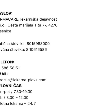
ASLOV:
RMACARE, lekarniška dejavnost
o.o.,
Cesta maršala Tita 77, 4270
senice
tična številka: 8015988000
včna številka: SI10616586
ELEFON:
 586 58 51
AIL:
rocila@lekarna-plavz.com
LOVNI ČAS:
n-pet / 7.30-19.30
b / 8.00 – 12.00
letna lekarna – 24/7