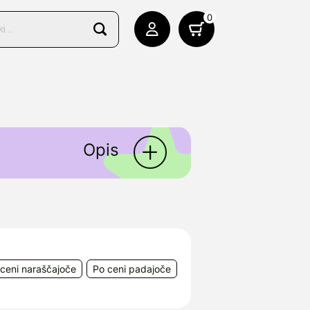
0
Opis
entivno in podporno
ši se v nos, da navlaži nosno
, Leystraße 129, Avstrija
ceni naraščajoče
Po ceni padajoče
231 Ljubljana Črnuče,