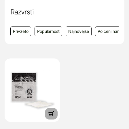
Proizvajalec:
SAM Medical Products,
Wilsonville, Oregon, ZDA
Razvrsti
Dobavitelj:
A FORM d.o.o., Dunajska 51,
1000 Ljubljana, e-mail: info@aform.si
Privzeto
Popularnost
Najnovejše
Po ceni narašča