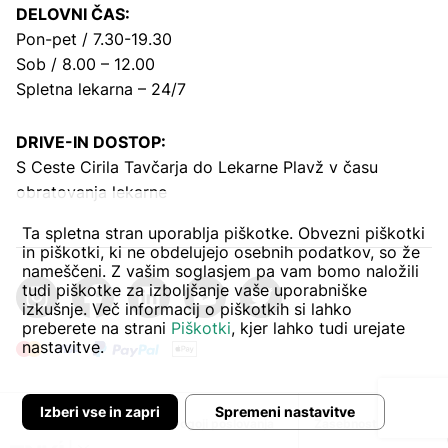
DELOVNI ČAS:
Pon-pet / 7.30-19.30
Sob / 8.00 – 12.00
Spletna lekarna – 24/7
DRIVE-IN DOSTOP:
S Ceste Cirila Tavčarja
do Lekarne Plavž v času
obratovanja lekarne
Ta spletna stran uporablja piškotke. Obvezni piškotki
in piškotki, ki ne obdelujejo osebnih podatkov, so že
nameščeni. Z vašim soglasjem pa vam bomo naložili
tudi piškotke za izboljšanje vaše uporabniške
izkušnje. Več informacij o piškotkih si lahko
preberete na strani
Piškotki
, kjer lahko tudi urejate
nastavitve.
Izberi vse in zapri
Spremeni nastavitve
Avtor:
Pogoji poslovanja
Zasebnost in piškoti