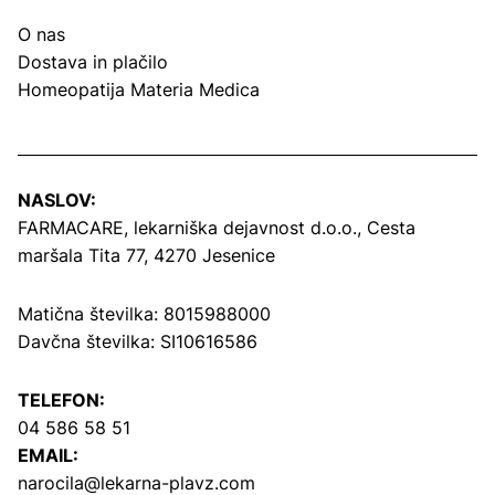
O nas
Dostava in plačilo
Homeopatija Materia Medica
NASLOV:
FARMACARE, lekarniška dejavnost d.o.o.,
Cesta
maršala Tita 77, 4270 Jesenice
Matična številka: 8015988000
Davčna številka: SI10616586
TELEFON:
04 586 58 51
EMAIL:
narocila@lekarna-plavz.com