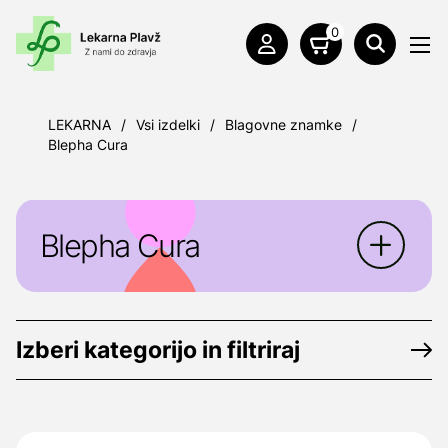
0
LEKARNA
/
Vsi izdelki
/
Blagovne znamke
/
Blepha Cura
Blepha Cura
Blepha Cura j
e linija izdelkov za nego oči,
posebej zasnovana za odpravljanje težav,
Izberi kategorijo in filtriraj
ki nastanejo pri sindromu suhega očesa.
Proizvajalec
: Optima Pharmazeutische
GmbH, Wittibsmühle 5, 85368 Wang,