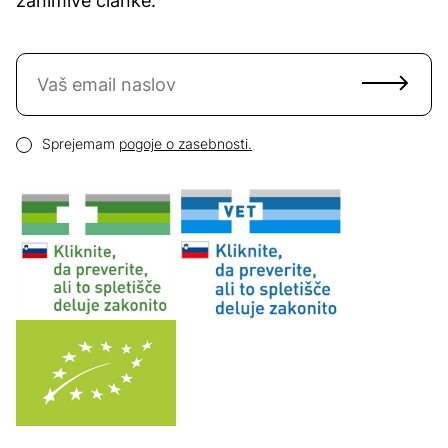
zanimive članke.
Naročite se na novice
Email naslov
Pogoji zasebnosti
Sprejemam
pogoje o zasebnosti.