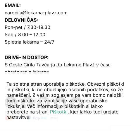
EMAIL:
narocila@lekarna-plavz.com
DELOVNI ČAS:
Pon-pet / 7.30-19.30
Sob / 8.00 – 12.00
Spletna lekarna – 24/7
DRIVE-IN DOSTOP:
S Ceste Cirila Tavčarja
do Lekarne Plavž v času
obratovanja lekarne
Ta spletna stran uporablja piškotke. Obvezni piškotki
in piškotki, ki ne obdelujejo osebnih podatkov, so že
nameščeni. Z vašim soglasjem pa vam bomo naložili
tudi piškotke za izboljšanje vaše uporabniške
izkušnje. Več informacij o piškotkih si lahko
preberete na strani
Piškotki
, kjer lahko tudi urejate
nastavitve.