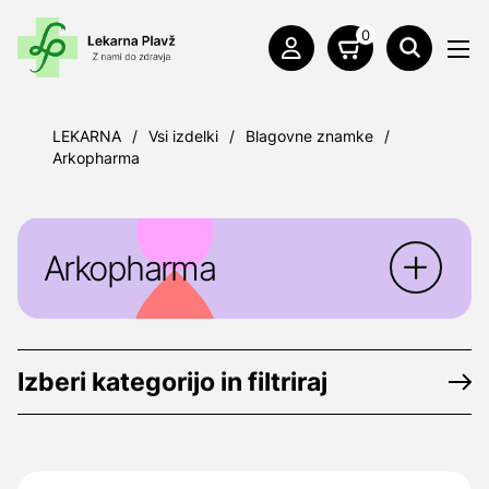
0
LEKARNA
/
Vsi izdelki
/
Blagovne znamke
/
Arkopharma
Arkopharma
Arkopharma
je farmacevtski laboratorij,
specializiran na področju fitoterapije.
Izberi kategorijo in filtriraj
Arkopharma je evropski proizvajalec zdravil
in prehranskih dopolnil rastlinskega izvora.
Proizvajalec:
Laboratoires Arkopharma,