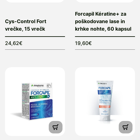
Forcapil Kératine+ za
Cys-Control Fort
poškodovane lase in
vrečke, 15 vrečk
krhke nohte, 60 kapsul
24,62€
19,60€