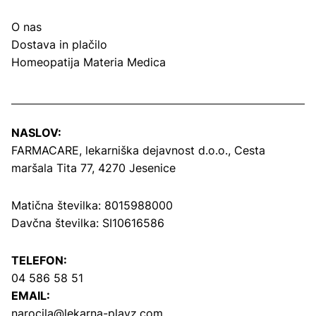
O nas
Dostava in plačilo
Homeopatija Materia Medica
NASLOV:
FARMACARE, lekarniška dejavnost d.o.o.,
Cesta
maršala Tita 77, 4270 Jesenice
Matična številka: 8015988000
Davčna številka: SI10616586
TELEFON:
04 586 58 51
EMAIL:
narocila@lekarna-plavz.com