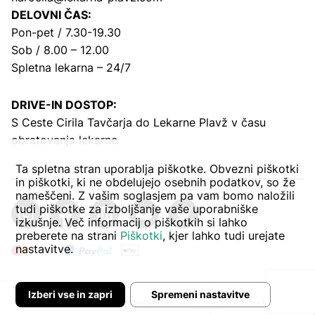
DELOVNI ČAS:
Pon-pet / 7.30-19.30
Sob / 8.00 – 12.00
Spletna lekarna – 24/7
DRIVE-IN DOSTOP:
S Ceste Cirila Tavčarja
do Lekarne Plavž v času
obratovanja lekarne
Ta spletna stran uporablja piškotke. Obvezni piškotki
in piškotki, ki ne obdelujejo osebnih podatkov, so že
nameščeni. Z vašim soglasjem pa vam bomo naložili
tudi piškotke za izboljšanje vaše uporabniške
izkušnje. Več informacij o piškotkih si lahko
preberete na strani
Piškotki
, kjer lahko tudi urejate
nastavitve.
Izberi vse in zapri
Spremeni nastavitve
Avtor:
Pogoji poslovanja
Zasebnost in piškoti