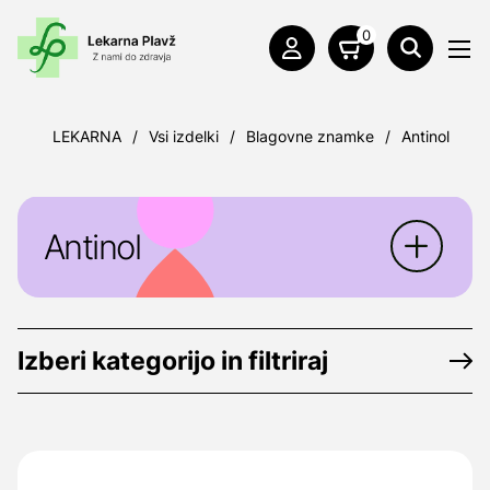
0
LEKARNA
/
Vsi izdelki
/
Blagovne znamke
/
Antinol
Antinol
Antinol
je dopolnilna krmna mešanica za
pse in mačke, ki imajo težave s sklepi.
Izberi kategorijo in filtriraj
Proizvajalec:
Ayanda GmbH, Am
Hünengrab 20, 16928 Pritzwalk, Nemčija
Dobavitelj:
Panakea d.o.o., Cesta v Gorice
2B, 1000 Ljubljana, e-mail: