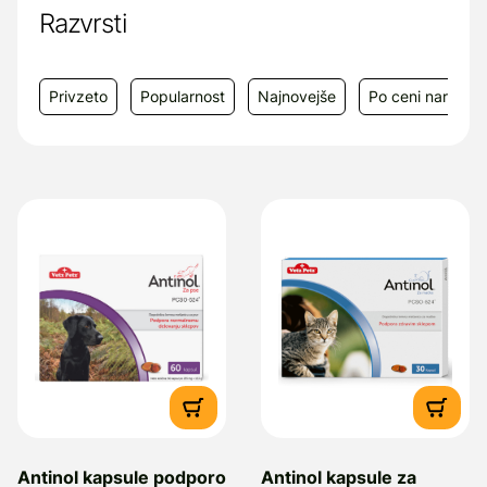
Razvrsti
info@panakea.net
Privzeto
Popularnost
Najnovejše
Po ceni narašča
Antinol kapsule podporo
Antinol kapsule za