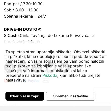
Pon-pet / 7.30-19.30
Sob / 8.00 – 12.00
Spletna lekarna – 24/7
DRIVE-IN DOSTOP:
S Ceste Cirila Tavčarja
do Lekarne Plavž v času
obratovanja lekarne
Ta spletna stran uporablja piškotke. Obvezni piškotki
in piškotki, ki ne obdelujejo osebnih podatkov, so že
nameščeni. Z vašim soglasjem pa vam bomo naložili
tudi piškotke za izboljšanje vaše uporabniške
izkušnje. Več informacij o piškotkih si lahko
preberete na strani
Piškotki
, kjer lahko tudi urejate
nastavitve.
Izberi vse in zapri
Spremeni nastavitve
Avtor:
Pogoji poslovanja
Zasebnost in piškoti