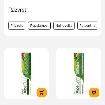
kajenja ali vina. Z alojinim gelom, vitaminom
K, silicijem in oljem čajevca.
Razvrsti
Proizvajalec:
Optimapharm, Almeria
Business Tower, Ulica grada Vukovara 284,
Privzeto
Popularnost
Najnovejše
Po ceni narašča
10000 Zagreb, Hrvaška
Dobavitelj:
NutriLab d.o.o, Ulica bratov
Škofov 3, 1000 Ljubljana, Slovenija, e-mail:
nutrilab-natura@siol.net