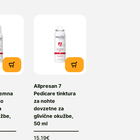
emne pene za nego kože od
straße 40, 48268 Greven,
tujska Gora, Slovenija, e-
Allpresan 7
remna
Pedicare tinktura
žo
za nohte
a
dovzetne za
užbe,
glivične okužbe,
50 ml
15,19€