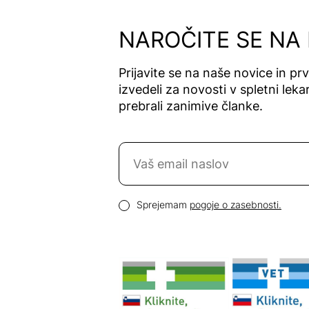
Alfavet
Alga Maris
NAROČITE SE NA
Algea
Algena
Prijavite se na naše novice in pr
Alhydran
izvedeli za novosti v spletni lekar
Alkaloid
prebrali zanimive članke.
Allergan
Allergika
Naročite se na novice
Allergodil
Allgaier
Email naslov
Allpresan
Pogoji zasebnosti
Sprejemam
pogoje o zasebnosti.
Almadea
Almapharm
AloeDent
Alter
Heideschäfer
Amos Vital