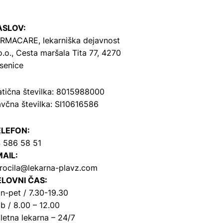
ASLOV:
RMACARE, lekarniška dejavnost
o.o.,
Cesta maršala Tita 77, 4270
senice
tična številka: 8015988000
včna številka: SI10616586
ELEFON:
 586 58 51
AIL:
rocila@lekarna-plavz.com
LOVNI ČAS:
n-pet / 7.30-19.30
b / 8.00 – 12.00
letna lekarna – 24/7