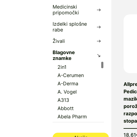
k
Medicinski
pripomočki
A
l
Izdelki splošne
rabe
P
Živali
N
Blagovne
D
znamke
m
2in1
A-Cerumen
A-Derma
Allpr
Pedic
A. Vogel
mazil
A313
porož
Abbott
razp
Abela Pharm
stopa
Abena
Aboca
18,61