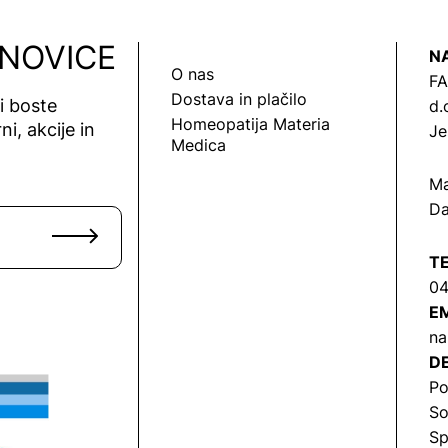
 NOVICE
N
O nas
FA
Dostava in plačilo
vi boste
d.
Homeopatija Materia
ni, akcije in
Je
Medica
Ma
Da
T
04
EM
na
DE
Po
So
Sp