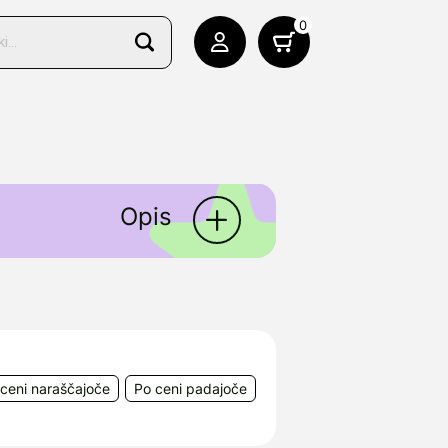
0
Opis
a izdelke za nego kože.
sakogar ustrezno rešitev.
e v kožo, in to brez
z zaščitno mrežo, ki koži
ceni naraščajoče
Po ceni padajoče
tudi za problematično kožo,