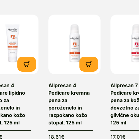
akršna je na primer koža sladkornih bolnikov.
llpresan odlikuje in loči patentirana tehnologija. Kr
eta 1998.
roizvajalec:
Neubourg skin care GmbH, Mergenthaler
emčija
obavitelj:
Topmedicus, d.o.o., Ptujska Gora 13, 2323 P
ail: info@topmedicus.si
esan 4
Allpresan 4
Allpresan 7
are lipidno
Pedicare kremna
Pedicare k
o za
pena za
pena za ko
enelo in
poroženelo in
dovzetno z
okano kožo
razpokano kožo
glivične ok
l, 125 ml
stopal, 125 ml
125 ml
€
18,61€
17,01€