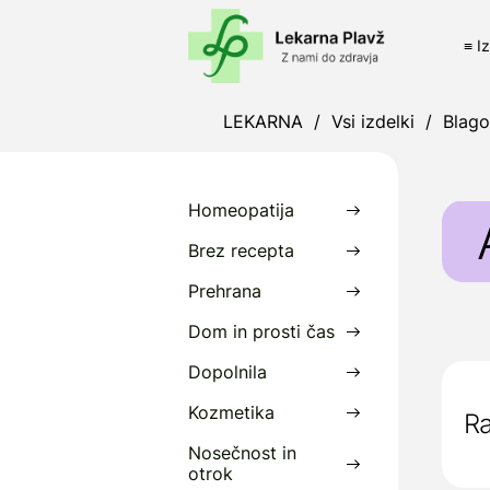
≡ I
LEKARNA
/
Vsi izdelki
/
Blag
Homeopatija
Brez recepta
Prehrana
A
Dom in prosti čas
O
R
Dopolnila
n
Kozmetika
Ra
o
Nosečnost in
I
otrok