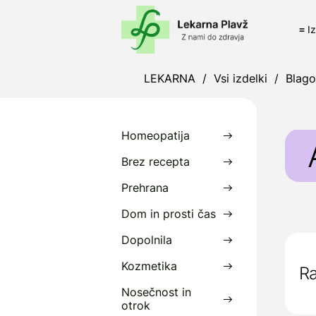
≡ I
LEKARNA
/
Vsi izdelki
/
Blag
Homeopatija
Brez recepta
Prehrana
A
Dom in prosti čas
z
Dopolnila
N
i
Kozmetika
Ra
Nosečnost in
P
otrok
W