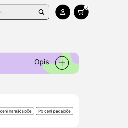
0
Opis
lke za preprečevanje in
vanih za nego občutljive kože
ceni naraščajoče
Po ceni padajoče
Ring 58 D-82515