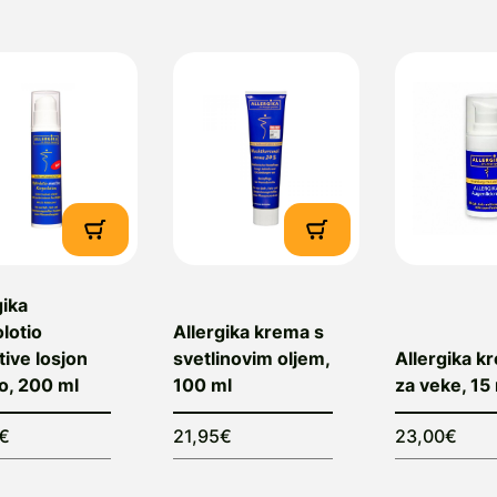
obavitelj
: Topmedicus d.o.o., Ptujska Gora 13, 2323 P
ail: info@topmedicus.si
gika
lotio
Allergika krema s
tive losjon
svetlinovim oljem,
Allergika k
lo, 200 ml
100 ml
za veke, 15
5€
21,95€
23,00€