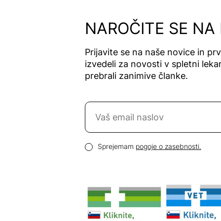
Alfavet
Alga Maris
NAROČITE SE NA
Algea
Algena
Prijavite se na naše novice in pr
Alhydran
izvedeli za novosti v spletni lekar
Alkaloid
prebrali zanimive članke.
Allergan
Allergika
Naročite se na novice
Allergodil
Allgaier
Email naslov
Allpresan
Pogoji zasebnosti
Sprejemam
pogoje o zasebnosti.
Almadea
Almapharm
AloeDent
Alter
Heideschäfer
Amos Vital