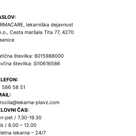
ASLOV:
RMACARE, lekarniška dejavnost
o.o.,
Cesta maršala Tita 77, 4270
senice
tična številka: 8015988000
včna številka: SI10616586
ELEFON:
 586 58 51
AIL:
rocila@lekarna-plavz.com
LOVNI ČAS:
n-pet / 7.30-19.30
b / 8.00 – 12.00
letna lekarna – 24/7