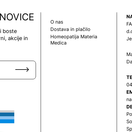
 NOVICE
N
O nas
FA
Dostava in plačilo
vi boste
d.
Homeopatija Materia
ni, akcije in
Je
Medica
Ma
Da
T
04
EM
na
DE
Po
So
Sp