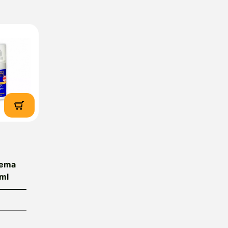
tujska gora, Slovenija, e-
rema
 ml