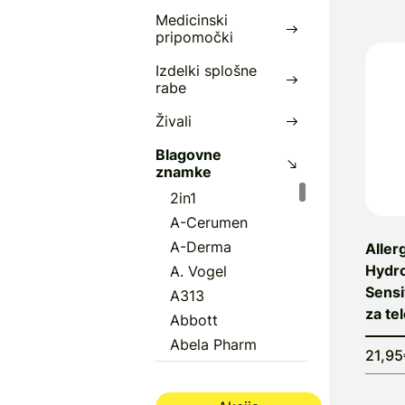
Medicinski
D
pripomočki
m
Izdelki splošne
rabe
Živali
Blagovne
znamke
2in1
A-Cerumen
A-Derma
Aller
Hydro
A. Vogel
Sensi
A313
za te
Abbott
Abela Pharm
21,9
Abena
Aboca