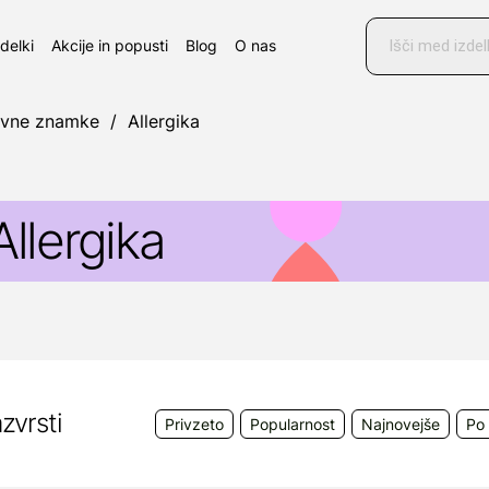
Products
search
zdelki
Akcije in popusti
Blog
O nas
ovne znamke
/
Allergika
Allergika
llergika
je nemško podjetje, ki razvija in prodaja izde
dravljenje kožnih bolezni ter alergij na pršice.
jihov portfelj vključuje širok spekter izdelkov, zasno
n lajšanje simptomov alergij.
zvrsti
Privzeto
Popularnost
Najnovejše
Po 
roizvajalec:
Allergika Pharma GmbH Hans–Urmiller–
olfratshausen, Nemčija